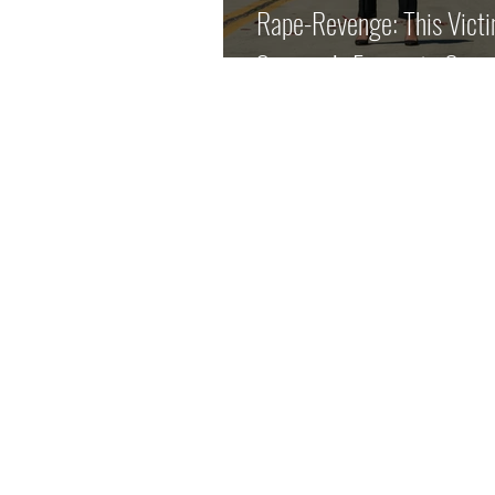
Rape-Revenge: This Vict
Survivor’s Favourite Genr