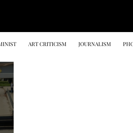
MINIST
ART CRITICISM
JOURNALISM
PHO
EWS
MUSIC & MEDIA
ESSAYS