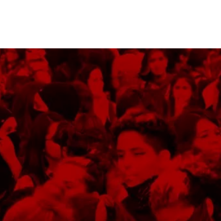
!
Log In