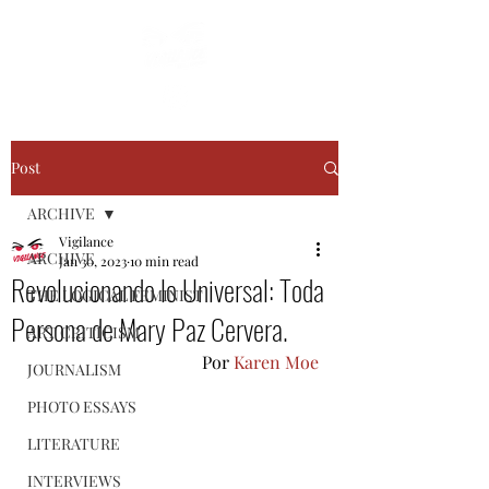
Post
ARCHIVE
Vigilance
ARCHIVE
Jan 30, 2023
10 min read
Revolucionando lo Universal: Toda
THE LOGICAL FEMINIST
Persona de Mary Paz Cervera.
ART CRITICISM
Por 
Karen Moe
JOURNALISM
PHOTO ESSAYS
LITERATURE
INTERVIEWS