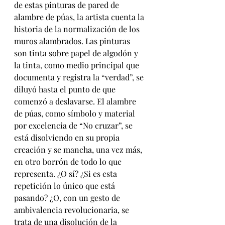
de estas pinturas de pared de 
alambre de púas, la artista cuenta la 
historia de la normalización de los 
muros alambrados. Las pinturas 
s
on tinta sobre papel de algodón y 
la tinta, como medio pri
ncipal que 
documenta y registra la “verdad”, se 
diluyó hasta el punto de que 
comenzó a deslavarse. El alambre 
de púas, como símbolo y material 
por excelencia de “No cruzar”, se 
está disolviendo en su propia 
creación y se mancha, una vez más, 
en otro borrón de todo lo que 
representa. ¿O sí? ¿Si es esta 
repetición lo único que está 
pasando? ¿O, con un gesto de 
ambivalencia revolucionaria, se 
trata de una disolución de la 