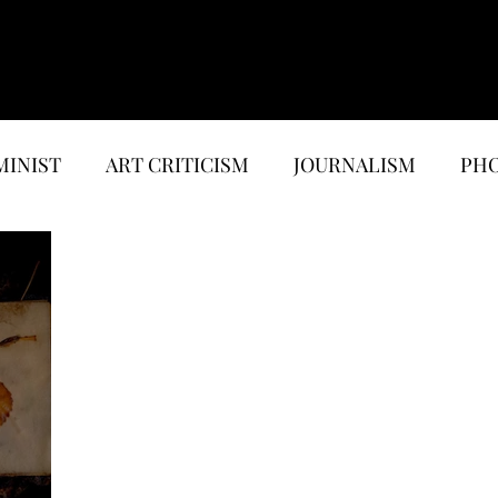
MINIST
ART CRITICISM
JOURNALISM
PHO
EWS
MUSIC & MEDIA
ESSAYS