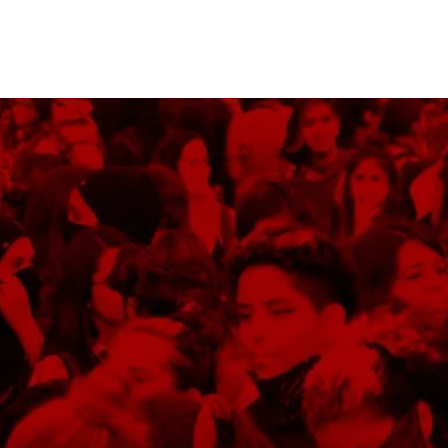
!
Log In