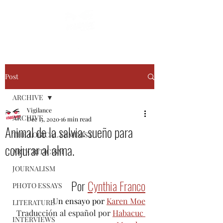
Post
ARCHIVE
Vigilance
ARCHIVE
Dec 15, 2020
16 min read
Animal de la salvia: sueño para
THE LOGICAL FEMINIST
conjurar al alma.
ART CRITICISM
JOURNALISM
Por 
Cynthia Franco
PHOTO ESSAYS
Un ensayo por 
Karen Moe
LITERATURE
Traducción al español por 
Habacuc 
INTERVIEWS