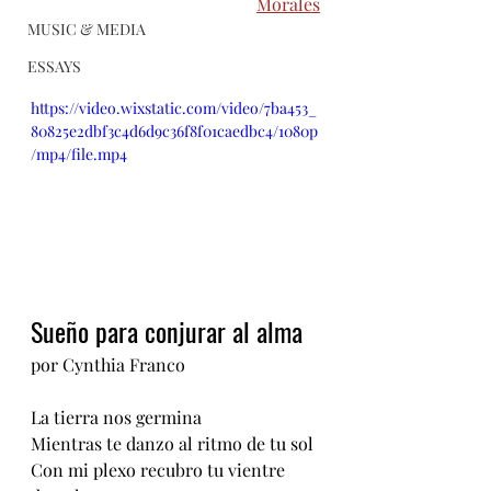
Morales
MUSIC & MEDIA
ESSAYS
https://video.wixstatic.com/video/7ba453_
80825e2dbf3c4d6d9c36f8f01caedbc4/1080p
/mp4/file.mp4
Sueño para conjurar al alma
por Cynthia Franco
La tierra nos germina
Mientras te danzo al ritmo de tu sol
Con mi plexo recubro tu vientre 