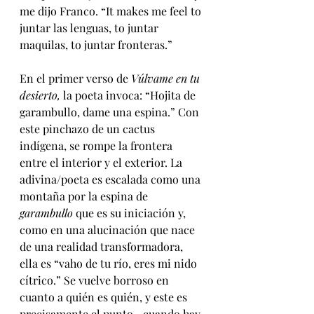
me dijo Franco. “It makes me feel to 
juntar las lenguas, to juntar 
maquilas, to juntar fronteras.”
En el primer verso de 
Vúlvame en tu 
desierto,
 la poeta invoca: “Hojita de 
garambullo, dame una espina.” Con 
este pinchazo de un cactus 
indígena, se rompe la frontera 
entre el interior y el exterior. La 
adivina/poeta es escalada como una 
montaña por la espina de 
garambullo
 que es su iniciación y, 
como en una alucinación que nace 
de una realidad transformadora, 
ella es “vaho de tu río, eres mi nido 
cítrico.” Se vuelve borroso en 
cuanto a quién es quién, y este es 
precisamente el punto—cuando hay 