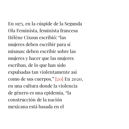
En 1975, en la cúspide de la Segunda 
Ola Feminista, feminista francesa 
Hélène Cixous escribió: “las 
mujeres deben escribir para sí 
mismas: deben escribir sobre las 
mujeres y hacer que las mujeres 
escriban, de lo que han sido 
expulsadas tan violentamente así 
como de sus cuerpos.” 
[20]
 En 2020, 
en una cultura donde la violencia 
de género es una epidemia, “la 
construcción de la nación 
mexicana está basada en el 
machismo y la violencia que 
implica esa conexión.” 
[21]
 Cynthia 
Franco me dijo cómo la sexualidad 