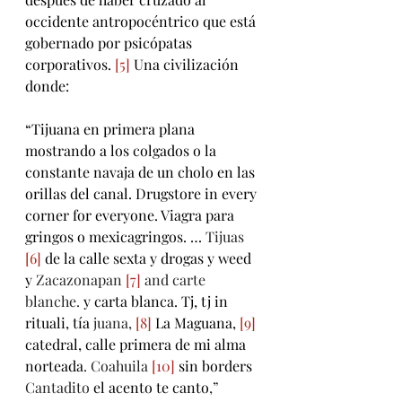
occidente antropocéntrico que está 
gobernado por psicópatas 
corporativos. 
[5]
 Una civilización 
donde:
“Tijuana en primera plana 
mostrando a los colgados o la 
constante navaja de un cholo en las 
orillas del canal. Drugstore in every 
corner for everyone. Viagra para 
gringos o mexicagringos. … 
Tijuas 
[6]
 de la calle sexta y drogas y weed 
y 
Zacazonapan 
[7]
 and carte 
blanche. 
y carta blanca. Tj, tj in 
rituali, tía
 juana, 
[8]
 La Maguana, 
[9]
catedral, calle primera de mi alma 
norteada
. Coahuila 
[10]
 sin borders
Cantadito
 el acento te canto
,” 