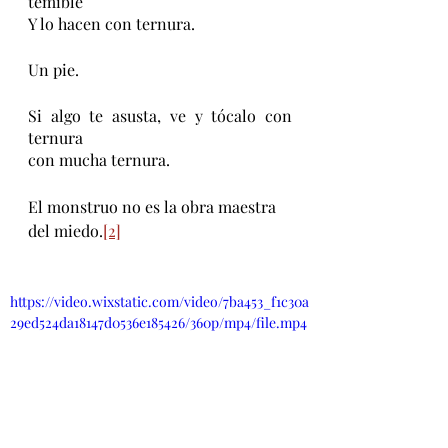
temible
Y lo hacen con ternura.
Un pie.
Si algo te asusta, ve y tócalo con 
ternura
con mucha ternura.
El monstruo no es la obra maestra 
del miedo.
[2]
https://video.wixstatic.com/video/7ba453_f1c30a
29ed524da18147d0536e185426/360p/mp4/file.mp4