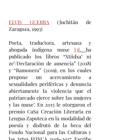
ELVIS GUERRA
 (Juchitán de 
Zaragoza, 1993)
Poeta, traductora, artesana y 
abogada indígena muxe 
[3]
, 
ha 
publicado los libros “Xtiidxa’ ni 
ze’/Declaración de ausencia” (2018) 
y “Ramonera” (2019), en los cuales 
propone un acercamiento a 
sexualidades periféricas y denuncia 
abiertamente la violencia que el 
patriarcado ejerce sobre las mujeres 
y las muxe’. En 2015 le otorgaron el 
premio CaSa Creación Literaria en 
Lengua Zapoteca en la modalidad de 
poesía y disfrutó de la beca del 
Fondo Nacional para las Culturas y 
las Artes FONCA 2016-2017. Escribe 