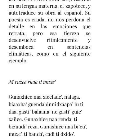
en su lengua materna, el zapoteco, y 
autotraduce su obra al español. Su 
poesía es cruda, no nos perdona el 
detalle en las emociones que 
retrata, pero esa fiereza se 
desenvuelve rítmicamente y 
desemboca en sentencias 
climáticas, como en el siguiente 
ejemplo: 
Ni ruzee ruaa ti muxe’ 
Gunaxhiee naa xieelade’, nalaga, 
biaaxha’ guendabinnidxaapa’ lu ti 
daa, gasti’ balaana’ ne gasti’ guie’ 
xañee. Gunaxhiee naa renda’ ti 
bizuudi’ reza. Gunaxhiee naa bi’cu’, 
muxe’, ti bandá’, cadi ti dxido’. 