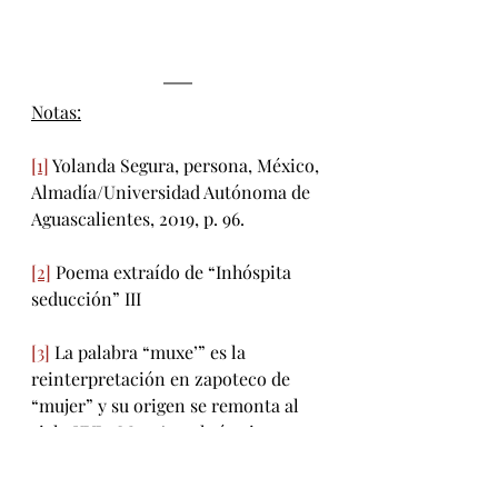
Notas:
[1]
 Yolanda Segura, persona, México, 
Almadía/Universidad Autónoma de 
Aguascalientes, 2019, p. 96.
[2]
 Poema extraído de “Inhóspita 
seducción” III  
[3]
 La palabra “muxe’” es la 
reinterpretación en zapoteco de 
“mujer” y su origen se remonta al 
siglo XVI5. Muxe’ es el término con 
el que se nombran a todos aquellos 
cuerpos del Istmo de Tehuantepec, 