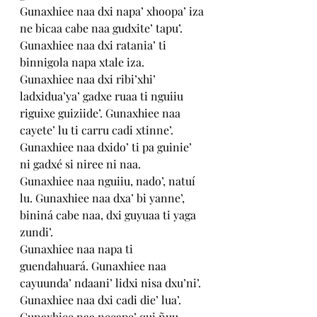
Gunaxhiee naa dxi napa’ xhoopa’ iza 
ne bicaa cabe naa gudxite’ tapu’. 
Gunaxhiee naa dxi ratania’ ti 
binnigola napa xtale iza. 
Gunaxhiee naa dxi ribi’xhi’ 
ladxidua’ya’ gadxe ruaa ti nguiiu 
riguixe guiziide’. Gunaxhiee naa 
cayete’ lu ti carru cadi xtinne’. 
Gunaxhiee naa dxido’ ti pa guinie’ 
ni gadxé si niree ni naa. 
Gunaxhiee naa nguiiu, nado’, natuí 
lu. Gunaxhiee naa dxa’ bi yanne’, 
bininá cabe naa, dxi guyuaa ti yaga 
zundi’. 
Gunaxhiee naa napa ti 
guendahuará. Gunaxhiee naa 
cayuunda’ ndaani’ lidxi nisa dxu’ni’. 
Gunaxhiee naa dxi cadi die’ lua’. 
Gunaxhiee naa necape’ qui ñuu 