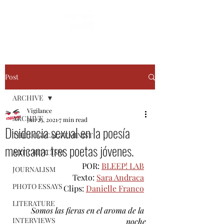
Post
ARCHIVE
Vigilance
ARCHIVE
Jun 25, 2021
7 min read
Disidencia sexual en la poesía
THE LOGICAL FEMINIST
mexicana: tres poetas jóvenes.
ART CRITICISM
POR: 
BLEEP! LAB
JOURNALISM
Texto: 
Sara Andraca
PHOTO ESSAYS
Clips: 
Danielle Franco
LITERATURE
Somos las fieras en el aroma de la 
INTERVIEWS
noche