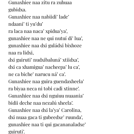
Gunaxhiee naa zitu ra zuhuaa 
gubidxa. 
Gunaxhiee naa nabiidi’ lade’ 
ndaani’ ti yu’du’ 
ra laca naa naca’ xpidua’ya’, 
gunaxhiee naa ne qui nutuí di’ lua’, 
gunaxhiee naa dxi guládxi bixhoze 
naa ra lidxi,
dxi guiruti’ nudxibaluná’ xtiidxa’,
dxi ca xhamigua’ nacheepa’ lu ca’, 
ne ca biche’ narucu ná’ ca’. 
Gunaxhiee naa guira guendaxheela’ 
ra biyaa neca ni tobi cadi xtinne’. 
Gunaxhiee naa dxi nguiuu nuaania’ 
bidii deche naa nezalú xheela’. 
Gunaxhiee naa dxi la’ya’ Carolina, 
dxi nuaa gaca ti gubeedxe’ ruunda’, 
gunaxhiee naa ti qui gacananaladxe’ 
guiruti’. 