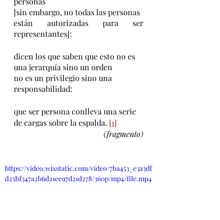
personas
[sin embargo, no todas las personas
están autorizadas para ser 
representantes]:
dicen los que saben que esto no es
una jerarquía sino un orden
no es un privilegio sino una
responsabilidad:
que ser persona conlleva una serie
de cargas sobre la espalda. 
[1]
(fragmento)
https://video.wixstatic.com/video/7ba453_e3a3df
d25bf347a2b6d21ee97d21d278/360p/mp4/file.mp4